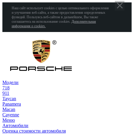
Наш сайт использует cookies с целью оптимального оформления
и улучшения веб-сайта, а также предоставления определенных
функций. Пользуясь веб-сайтом в дальнейшем, Вы также
соглашаетесь на использование cookies.
Дополнительная
информация о cookies.
Модели
718
911
Taycan
Panamera
Macan
Cayenne
Меню
Автомобили
Оценка стоимости автомобиля