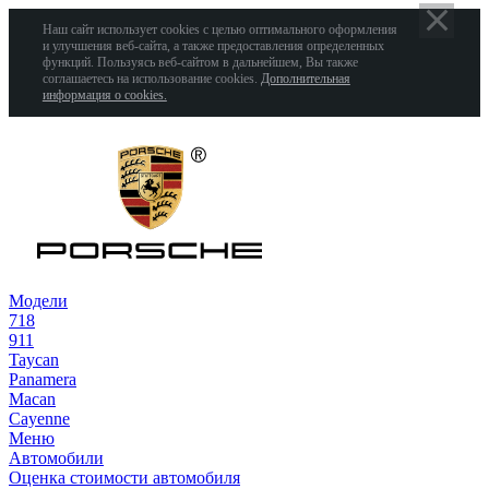
Наш сайт использует cookies с целью оптимального оформления
и улучшения веб-сайта, а также предоставления определенных
функций. Пользуясь веб-сайтом в дальнейшем, Вы также
соглашаетесь на использование cookies.
Дополнительная
информация о cookies.
Модели
718
911
Taycan
Panamera
Macan
Cayenne
Меню
Автомобили
Оценка стоимости автомобиля