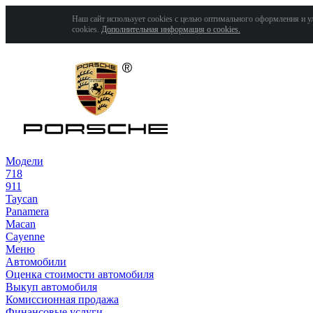
Наш сайт использует cookies с целью оптимального оформления и у
cookies.
Дополнительная информация о cookies.
Модели
718
911
Taycan
Panamera
Macan
Cayenne
Меню
Автомобили
Оценка стоимости автомобиля
Выкуп автомобиля
Комиссионная продажа
Финансовые услуги