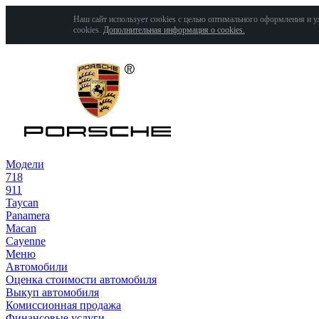
Наш сайт использует cookies с целью оптимального оформления и у
cookies.
Дополнительная информация о cookies.
Модели
718
911
Taycan
Panamera
Macan
Cayenne
Меню
Автомобили
Оценка стоимости автомобиля
Выкуп автомобиля
Комиссионная продажа
Финансовые услуги