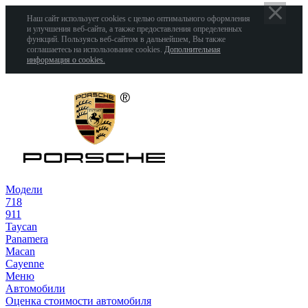
Наш сайт использует cookies с целью оптимального оформления
и улучшения веб-сайта, а также предоставления определенных
функций. Пользуясь веб-сайтом в дальнейшем, Вы также
соглашаетесь на использование cookies.
Дополнительная
информация о cookies.
Модели
718
911
Taycan
Panamera
Macan
Cayenne
Меню
Автомобили
Оценка стоимости автомобиля